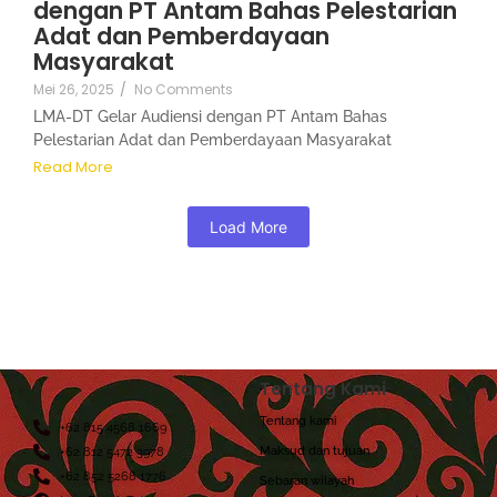
dengan PT Antam Bahas Pelestarian
Adat dan Pemberdayaan
Masyarakat
Mei 26, 2025
/
No Comments
LMA-DT Gelar Audiensi dengan PT Antam Bahas
Pelestarian Adat dan Pemberdayaan Masyarakat
Read More
Load More
Tentang Kami
Tentang kami
+62 815 4568 1669
Maksud dan tujuan
+62 812 5472 3978
+62 852 5268 1776
Sebaran wilayah