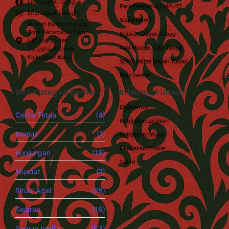
Lma Dayak Tobag
Para Pengurus LMA-DT
Lma Dayak Tobag
Siapa kami?
Rumah Batang Munggu
Tapis Kecamatan Tayan
Sejarah Dayak Tobag
Hilir, Kabupaten
Asal Muasal Kata Tobag
Sanggau, Provinsi
Kalimantan Barat.
Spiritualitas Dayak Tobag
Blog berita
Info Kategori Berita
Informasi Umum
Disclaimer
Cerita Tetua
(4)
Kebijakan layanan
Kamus
(1)
Kebijakan privasi
Kebijakan cookie
Kunjungan
(16)
Galeri
Musdat
(7)
Ritual Adat
(28)
Sejarah
(16)
Semua berita
(63)