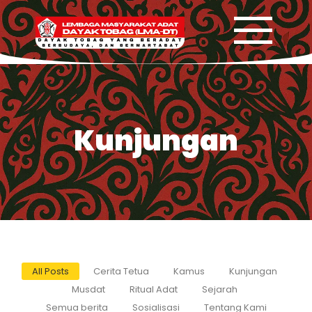
Kunjungan
All Posts
Cerita Tetua
Kamus
Kunjungan
Musdat
Ritual Adat
Sejarah
Semua berita
Sosialisasi
Tentang Kami