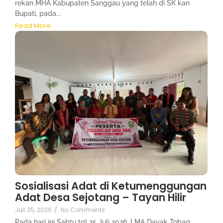
rekan MHA Kabupaten Sanggau yang telah di SK kan
Bupati, pada...
Read More
Sosialisasi Adat di Ketumenggungan
Adat Desa Sejotang – Tayan Hilir
Juli 25, 2026
/
No Comments
Pada hari ini Sabtu tgl 25 Juli 2026, LMA Dayak Tobag