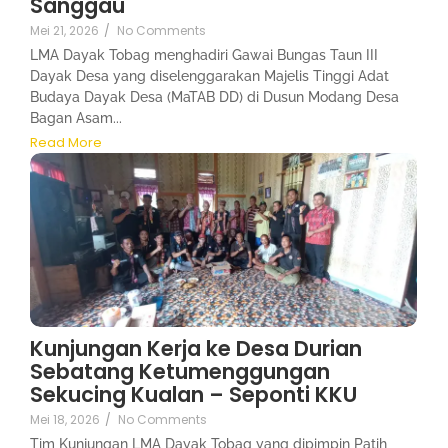
Sanggau
Mei 21, 2026
/
No Comments
LMA Dayak Tobag menghadiri Gawai Bungas Taun III
Dayak Desa yang diselenggarakan Majelis Tinggi Adat
Budaya Dayak Desa (MaTAB DD) di Dusun Modang Desa
Bagan Asam...
Read More
Kunjungan Kerja ke Desa Durian
Sebatang Ketumenggungan
Sekucing Kualan – Seponti KKU
Mei 18, 2026
/
No Comments
Tim Kunjungan LMA Dayak Tobag yang dipimpin Patih