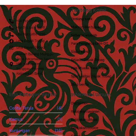
Tentang Kami
Tentang kami
+62 815 4568 1669
Maksud dan tujuan
+62 812 5472 3978
+62 852 5268 1776
Sebaran wilayah
Lma Dayak Tobag
Para Pengurus LMA-DT
Lma Dayak Tobag
Siapa kami?
Rumah Batang Munggu
Tapis Kecamatan Tayan
Sejarah Dayak Tobag
Hilir, Kabupaten
Asal Muasal Kata Tobag
Sanggau, Provinsi
Kalimantan Barat.
Spiritualitas Dayak Tobag
Blog berita
Info Kategori Berita
Informasi Umum
Disclaimer
Cerita Tetua
(4)
Kebijakan layanan
Kamus
(1)
Kebijakan privasi
Kebijakan cookie
Kunjungan
(16)