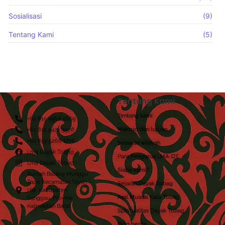
Sosialisasi
(9)
Tentang Kami
(5)
Tentang Kami
Tentang kami
+62 815 4568 1669
Maksud dan tujuan
+62 812 5472 3978
+62 852 5268 1776
Sebaran wilayah
Lma Dayak Tobag
Para Pengurus LMA-DT
Lma Dayak Tobag
Siapa kami?
Rumah Batang Munggu
Tapis Kecamatan Tayan
Sejarah Dayak Tobag
Hilir, Kabupaten
Asal Muasal Kata Tobag
Sanggau, Provinsi
Kalimantan Barat.
Spiritualitas Dayak Tobag
Blog berita