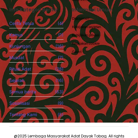
Info Kategori Berita
Informasi Umum
Disclaimer
Cerita Tetua
(4)
Kebijakan layanan
Kamus
(1)
Kebijakan privasi
Kebijakan cookie
Kunjungan
(16)
Galeri
Musdat
(7)
Ritual Adat
(28)
Sejarah
(16)
Semua berita
(63)
Sosialisasi
(9)
Tentang Kami
(5)
@2025 Lembaga Masyarakat Adat Dayak Tobag. All rights