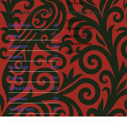
Blog berita
Info Kategori Berita
Informasi Umum
Disclaimer
Cerita Tetua
(4)
Kebijakan layanan
Kamus
(1)
Kebijakan privasi
Kebijakan cookie
Kunjungan
(16)
Galeri
Musdat
(7)
Ritual Adat
(28)
Sejarah
(16)
Semua berita
(63)
Sosialisasi
(9)
Tentang Kami
(5)