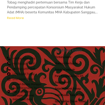
Tobag menghadiri pertemuan bersama Tim Kerja dan
Pendamping percepatan Konsorsium Masyarakat Hukum
Adat (MHA) beserta Komunitas MHA Kabupaten Sanggau,...
Read More
Tentang Kami
Tentang kami
+62 815 4568 1669
Maksud dan tujuan
+62 812 5472 3978
+62 852 5268 1776
Sebaran wilayah
Lma Dayak Tobag
Para Pengurus LMA-DT
Lma Dayak Tobag
Siapa kami?
Rumah Batang Munggu
Tapis Kecamatan Tayan
Sejarah Dayak Tobag
Hilir, Kabupaten
Asal Muasal Kata Tobag
Sanggau, Provinsi
Kalimantan Barat.
Spiritualitas Dayak Tobag