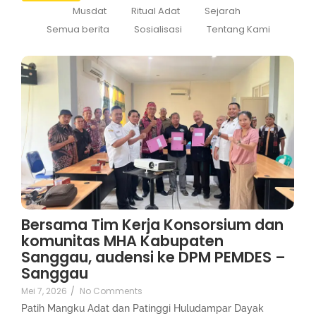
Musdat
Ritual Adat
Sejarah
Semua berita
Sosialisasi
Tentang Kami
Bersama Tim Kerja Konsorsium dan
komunitas MHA Kabupaten
Sanggau, audensi ke DPM PEMDES –
Sanggau
Mei 7, 2026
/
No Comments
Patih Mangku Adat dan Patinggi Huludampar Dayak