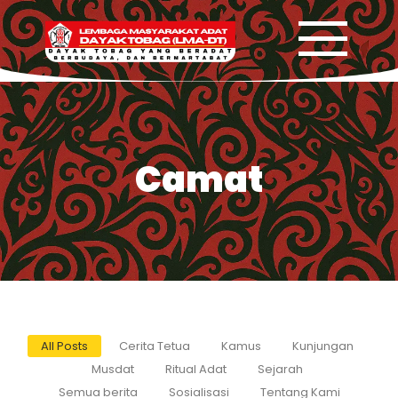
Camat
All Posts
Cerita Tetua
Kamus
Kunjungan
Musdat
Ritual Adat
Sejarah
Semua berita
Sosialisasi
Tentang Kami