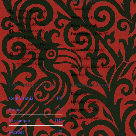
Tentang Kami
Tentang kami
+62 815 4568 1669
Maksud dan tujuan
+62 812 5472 3978
+62 852 5268 1776
Sebaran wilayah
Lma Dayak Tobag
Para Pengurus LMA-DT
Lma Dayak Tobag
Siapa kami?
Rumah Batang Munggu
Tapis Kecamatan Tayan
Sejarah Dayak Tobag
Hilir, Kabupaten
Asal Muasal Kata Tobag
Sanggau, Provinsi
Kalimantan Barat.
Spiritualitas Dayak Tobag
Blog berita
Info Kategori Berita
Informasi Umum
Disclaimer
Cerita Tetua
(4)
Kebijakan layanan
Kamus
(1)
Kebijakan privasi
Kebijakan cookie
Kunjungan
(16)
Galeri
Musdat
(7)