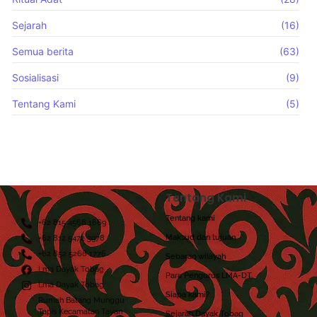
Sejarah
(16)
Semua berita
(63)
Sosialisasi
(9)
Tentang Kami
(5)
Tentang Kami
Tentang kami
+62 815 4568 1669
Maksud dan tujuan
+62 812 5472 3978
+62 852 5268 1776
Sebaran wilayah
Lma Dayak Tobag
Para Pengurus LMA-DT
Lma Dayak Tobag
Siapa kami?
Rumah Batang Munggu
Tapis Kecamatan Tayan
Sejarah Dayak Tobag