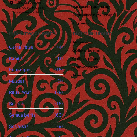
Hilir, Kabupaten
Asal Muasal Kata Tobag
Sanggau, Provinsi
Kalimantan Barat.
Spiritualitas Dayak Tobag
Blog berita
Info Kategori Berita
Informasi Umum
Disclaimer
Cerita Tetua
(4)
Kebijakan layanan
Kamus
(1)
Kebijakan privasi
Kebijakan cookie
Kunjungan
(16)
Galeri
Musdat
(7)
Ritual Adat
(28)
Sejarah
(16)
Semua berita
(63)
Sosialisasi
(9)