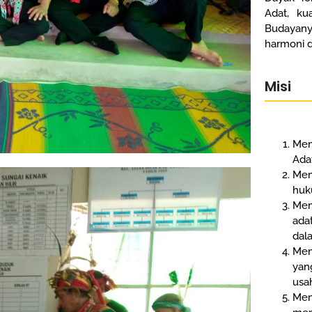
Adat, ku
Budayany
harmoni 
Misi
Mem
Adat
Me
huk
Mem
ada
dal
Mem
yan
usa
Me