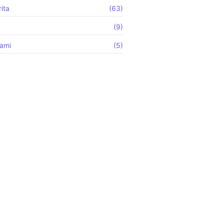
ita
(63)
(9)
ami
(5)