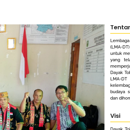
Tenta
Lembaga
(LMA-DT)
untuk mel
yang tel
memperju
Dayak To
LMA-DT
kelembag
budaya s
dan dihor
Visi
Dayak To