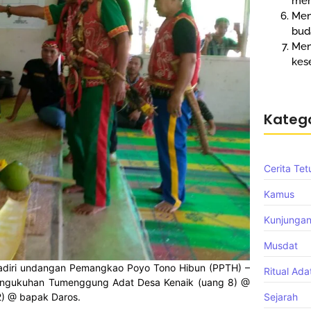
mem
Men
bud
Me
kes
Katego
Cerita Tet
Kamus
Kunjunga
Musdat
diri undangan Pemangkao Poyo Tono Hibun (PPTH) –
Ritual Ada
 pengukuhan Tumenggung Adat Desa Kenaik (uang 8) @
Sejarah
) @ bapak Daros.