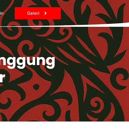
in
Galeri
enggung
r