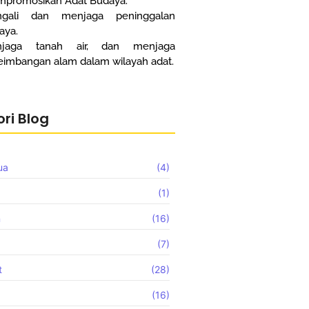
promosikan Adat Budaya.
gali dan menjaga peninggalan
aya.
njaga tanah air, dan menjaga
eimbangan alam dalam wilayah adat.
ri Blog
ua
(4)
(1)
n
(16)
(7)
t
(28)
(16)