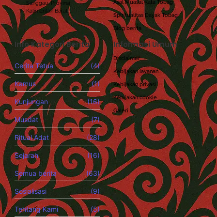
Asal Muasal Kata Tobag
Sanggau, Provinsi
Kalimantan Barat.
Spiritualitas Dayak Tobag
Blog berita
Info Kategori Berita
Informasi Umum
Disclaimer
Cerita Tetua
(4)
Kebijakan layanan
Kamus
(1)
Kebijakan privasi
Kebijakan cookie
Kunjungan
(16)
Galeri
Musdat
(7)
Ritual Adat
(28)
Sejarah
(16)
Semua berita
(63)
Sosialisasi
(9)
Tentang Kami
(5)