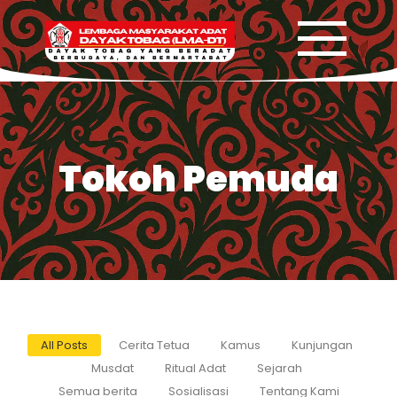
Tokoh Pemuda
All Posts
Cerita Tetua
Kamus
Kunjungan
Musdat
Ritual Adat
Sejarah
Semua berita
Sosialisasi
Tentang Kami