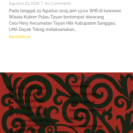
Agustus 23, 2025
/
No Comments
Pada tanggal 23 Agustus 2025 jam 13:00 WIB di kawasan
Wisata Kuliner Pulau Tayan bertempat diwarung
Ceo/Hery Kecamatan Tayan Hilir Kabupaten Sanggau.
LMA Dayak Tobag melaksanakan...
Read More
Tentang Kami
Tentang kami
+62 815 4568 1669
Maksud dan tujuan
+62 812 5472 3978
+62 852 5268 1776
Sebaran wilayah
Lma Dayak Tobag
Para Pengurus LMA-DT
Lma Dayak Tobag
Siapa kami?
Rumah Batang Munggu
Tapis Kecamatan Tayan
Sejarah Dayak Tobag
Hilir, Kabupaten