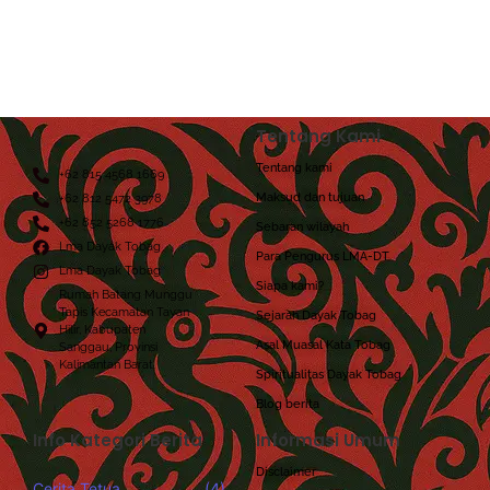
Tentang Kami
Tentang kami
+62 815 4568 1669
Maksud dan tujuan
+62 812 5472 3978
+62 852 5268 1776
Sebaran wilayah
Lma Dayak Tobag
Para Pengurus LMA-DT
Lma Dayak Tobag
Siapa kami?
Rumah Batang Munggu
Tapis Kecamatan Tayan
Sejarah Dayak Tobag
Hilir, Kabupaten
Asal Muasal Kata Tobag
Sanggau, Provinsi
Kalimantan Barat.
Spiritualitas Dayak Tobag
Blog berita
Info Kategori Berita
Informasi Umum
Disclaimer
Cerita Tetua
(4)