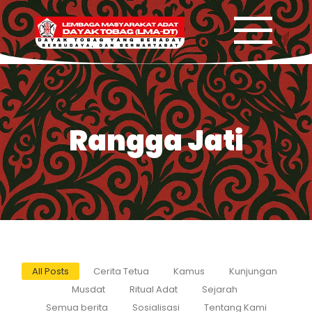
Rangga Jati
All Posts
Cerita Tetua
Kamus
Kunjungan
Musdat
Ritual Adat
Sejarah
Semua berita
Sosialisasi
Tentang Kami