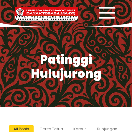
Patinggi
Hulujurong
All Posts
Cerita Tetua
Kamus
Kunjungan