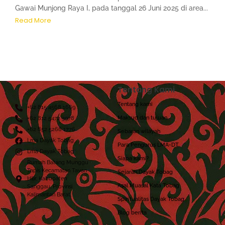
Gawai Munjong Raya I, pada tanggal 26 Juni 2025 di area...
Read More
Tentang Kami
Tentang kami
+62 815 4568 1669
Maksud dan tujuan
+62 812 5472 3978
+62 852 5268 1776
Sebaran wilayah
Lma Dayak Tobag
Para Pengurus LMA-DT
Lma Dayak Tobag
Siapa kami?
Rumah Batang Munggu
Tapis Kecamatan Tayan
Sejarah Dayak Tobag
Hilir, Kabupaten
Asal Muasal Kata Tobag
Sanggau, Provinsi
Kalimantan Barat.
Spiritualitas Dayak Tobag
Blog berita