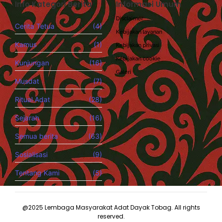
Info Kategori Berita
Informasi Umum
Disclaimer
Cerita Tetua
(4)
Kebijakan layanan
Kamus
(1)
Kebijakan privasi
Kebijakan cookie
Kunjungan
(16)
Galeri
Musdat
(7)
Ritual Adat
(28)
Sejarah
(16)
Semua berita
(63)
Sosialisasi
(9)
Tentang Kami
(5)
@2025 Lembaga Masyarakat Adat Dayak Tobag. All rights
reserved.