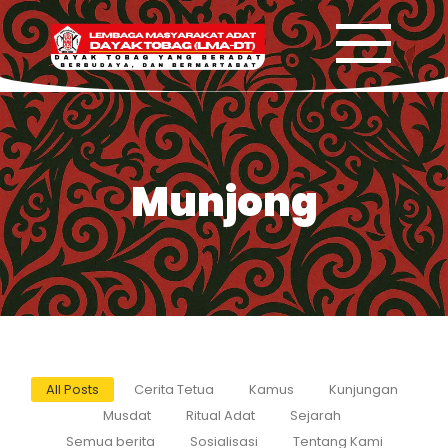
Munjong
All Posts
Cerita Tetua
Kamus
Kunjungan
Musdat
Ritual Adat
Sejarah
Semua berita
Sosialisasi
Tentang Kami