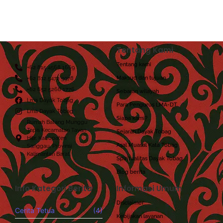
Tentang Kami
Tentang kami
+62 815 4568 1669
Maksud dan tujuan
+62 812 5472 3978
+62 852 5268 1776
Sebaran wilayah
Lma Dayak Tobag
Para Pengurus LMA-DT
Lma Dayak Tobag
Siapa kami?
Rumah Batang Munggu
Tapis Kecamatan Tayan
Sejarah Dayak Tobag
Hilir, Kabupaten
Asal Muasal Kata Tobag
Sanggau, Provinsi
Kalimantan Barat.
Spiritualitas Dayak Tobag
Blog berita
Info Kategori Berita
Informasi Umum
Disclaimer
Cerita Tetua
(4)
Kebijakan layanan