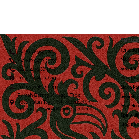
Tenta
Tentang 
+62 815 4568 1669
Maksud d
+62 812 5472 3978
Sebaran 
+62 852 5268 1776
Lma Dayak Tobag
Para Pe
Lma Dayak Tobag
Siapa ka
Rumah Batang Munggu Tapis
Sejarah 
Kecamatan Tayan Hilir, Kabupaten
Asal Mua
Sanggau, Provinsi Kalimantan Barat.
Spiritua
Blog beri