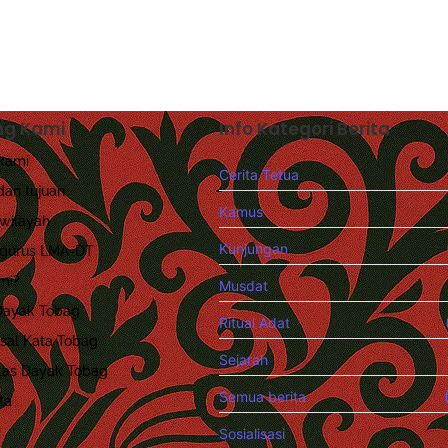
ng Kami
Info Kategori Berita
kami
Cerita Tetua
an tujuan
Kamus
wilayah
Kunjungan
ngurus LMA-DT
mi?
Musdat
Dayak Tobag
Ritual Adat
sal Kata Tobag
Sejarah
litas Dayak Tobag
Semua berita
(
ta
Sosialisasi