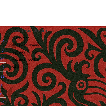
Informasi Umum
Disclaimer
(4)
Kebijakan layanan
(1)
Kebijakan privasi
(16)
Kebijakan cookie
Galeri
(7)
(28)
(16)
63)
(9)